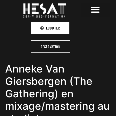
HESAT RECORDINGS
HESAT CAMPUS
HESAT PICTURES
ÉCOUTER
RESERVATION
Anneke Van
Giersbergen (The
Gathering) en
mixage/mastering au