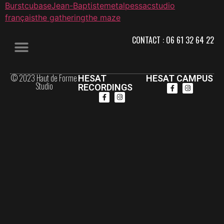
Burst
cubase
Jean-Baptiste
metal
pessac
studio
français
the gathering
the maze
CONTACT : 06 61 32 64 22
© 2023 Haut de Forme
HESAT
HESAT CAMPUS
Studio
RECORDINGS