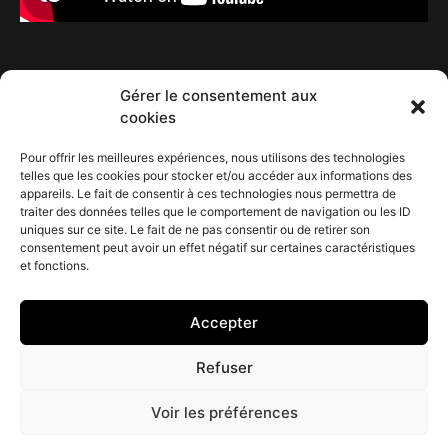
Gérer le consentement aux
cookies
Vous-êtes intéressé ?
Pour offrir les meilleures expériences, nous utilisons des technologies
telles que les cookies pour stocker et/ou accéder aux informations des
appareils. Le fait de consentir à ces technologies nous permettra de
Contactez Hesat
traiter des données telles que le comportement de navigation ou les ID
uniques sur ce site. Le fait de ne pas consentir ou de retirer son
consentement peut avoir un effet négatif sur certaines caractéristiques
et fonctions.
Accepter
CONTACT : 06 61 32 64 22
Refuser
© 2023 Haut de Forme
HESAT
HESAT CAMPUS
Voir les préférences
Studio
RECORDINGS