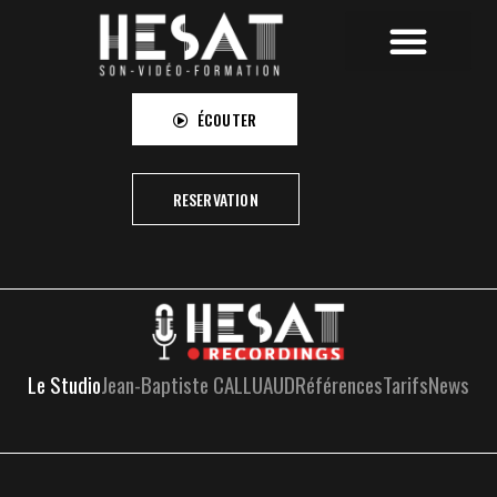
HESAT RECORDINGS
HESAT CAMPUS
HESAT PICTURES
ÉCOUTER
RESERVATION
Le Studio
Jean-Baptiste CALLUAUD
Références
Tarifs
News