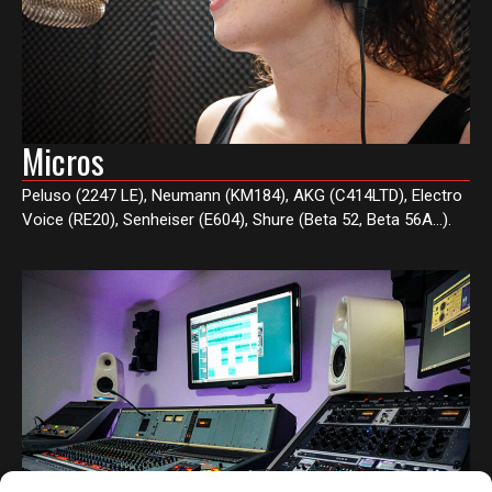
Micros
Peluso (2247 LE), Neumann (KM184), AKG (C414LTD), Electro
Voice (RE20), Senheiser (E604), Shure (Beta 52, Beta 56A…).