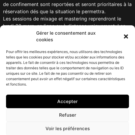
de confinement sont reportées et seront prioritaires à la
réservation dés que la situation le permettra.
Les sessions de mixage et mastering reprendront le
lundi 30 mars, en ligne ou à distance uniquement. Les
activités de formation (CFPM) se font en ligne. L’
Gérer le consentement aux
cookies
accueil téléphonique reste également ouvert sur l’
ensemble de la période de confinement.
Pour offrir les meilleures expériences, nous utilisons des technologies
telles que les cookies pour stocker et/ou accéder aux informations des
Les demandes de stage ne seront ni traitées ni validées
appareils. Le fait de consentir à ces technologies nous permettra de
jusqu’ en juillet 2020.
traiter des données telles que le comportement de navigation ou les ID
uniques sur ce site. Le fait de ne pas consentir ou de retirer son
Merci de votre compréhension.
consentement peut avoir un effet négatif sur certaines caractéristiques
et fonctions.
Étiqueté
bordeaux
covid-19
pessac
son
Accepter
CONTACT : 06 61 32 64 22
Refuser
© 2023 Haut de Forme
HESAT
HESAT CAMPUS
Voir les préférences
Studio
RECORDINGS