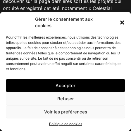
découvrir sur la page dernières sorties les projets qui
ont été enregistré cet été, notamment « Celestial
Burst » avec la chanteuse Anneke Van Giersbergen.
Gérer le consentement aux
cookies
Dans la page tarifs quelques offres ont été également
modifiées.
Pour offrir les meilleures expériences, nous utilisons des technologies
telles que les cookies pour stocker et/ou accéder aux informations des
Étiqueté
Anneke
Celestial Burst
Giersbergen
Van
appareils. Le fait de consentir à ces technologies nous permettra de
traiter des données telles que le comportement de navigation ou les ID
CONTACT : 06 61 32 64 22
uniques sur ce site. Le fait de ne pas consentir ou de retirer son
consentement peut avoir un effet négatif sur certaines caractéristiques
et fonctions.
© 2023 Haut de Forme
HESAT
HESAT CAMPUS
Studio
RECORDINGS
Accepter
Refuser
Voir les préférences
Politique de cookies