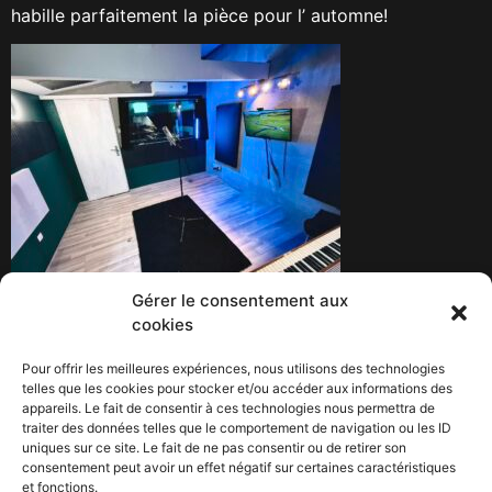
habille parfaitement la pièce pour l’ automne!
Gérer le consentement aux
cookies
La grille tarifaire évolue pour plus de simplicité,
Pour offrir les meilleures expériences, nous utilisons des technologies
telles que les cookies pour stocker et/ou accéder aux informations des
retrouvez l’ intégralité de nos tarifs ici :
appareils. Le fait de consentir à ces technologies nous permettra de
www.hesat.fr/tarifs
traiter des données telles que le comportement de navigation ou les ID
uniques sur ce site. Le fait de ne pas consentir ou de retirer son
consentement peut avoir un effet négatif sur certaines caractéristiques
et fonctions.