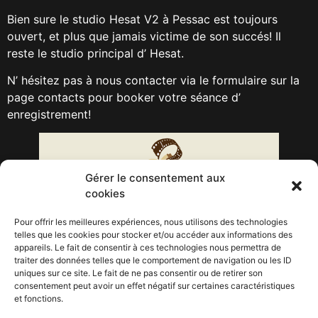
Bien sure le studio Hesat V2 à Pessac est toujours
ouvert, et plus que jamais victime de son succés! Il
reste le studio principal d’ Hesat.
N’ hésitez pas à nous contacter via le formulaire sur la
page contacts pour booker votre séance d’
enregistrement!
Gérer le consentement aux
cookies
Pour offrir les meilleures expériences, nous utilisons des technologies
telles que les cookies pour stocker et/ou accéder aux informations des
appareils. Le fait de consentir à ces technologies nous permettra de
traiter des données telles que le comportement de navigation ou les ID
uniques sur ce site. Le fait de ne pas consentir ou de retirer son
Étiqueté
audiovisuel
Bordeaux Bastide
cinéma
la
consentement peut avoir un effet négatif sur certaines caractéristiques
couveuse à films
mixage
mixage son
studio Hesat V3
voix
et fonctions.
off