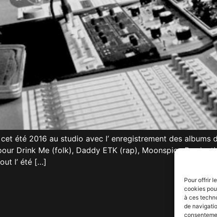
et été 2016 au studio avec l’ enregistrement des albums 
res pour Drink Me (folk), Daddy ETK (rap), Moonspice Produc
out l’ été […]
Pour offrir 
cookies pour
à ces techn
de navigatio
consentement