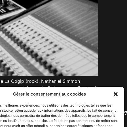
de La Cogip (rock), Nathaniel Simmon
tion (reggae/chanson)…Et beaucoup d’ autres!
Gérer le consentement aux cookies
les meilleures expériences, nous utilisons des technologies telles que les
 stocker et/ou accéder aux informations des appareils. Le fait de consentir
CONTACT : 06 61 32 64 22
ologies nous permettra de traiter des données telles que le comportement
n ou les ID uniques sur ce site. Le fait de ne pas consentir ou de retirer son
 peut avoir un effet négatif sur certaines caractéristiques et fonctions.