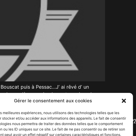
 Bouscat puis à Pessac…J’ ai rêvé d’ un
ler leur colère, ou simplement exprimer leur
Gérer le consentement aux cookies
les meilleures expériences, nous utilisons des technologies telles que les
 stocker et/ou accéder aux informations des appareils. Le fait de consentir
CONTACT : 06 61 32 64 22
ologies nous permettra de traiter des données telles que le comportement
n ou les ID uniques sur ce site. Le fait de ne pas consentir ou de retirer son
 peut avoir un effet négatif sur certaines caractéristiques et fonctions.