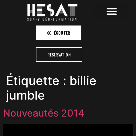
HESAT RECORDINGS
HESAT CAMPUS
HESAT PICTURES
ÉCOUTER
RESERVATION
Étiquette :
billie
jumble
Nouveautés 2014