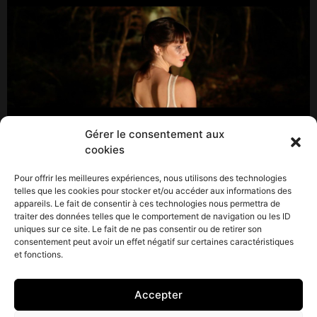
Gérer le consentement aux
cookies
Tout d’ abord le studio est fier de l’ arrivée de nouveau
matériel : le prestigieux « Manley Massive Passive » est
Pour offrir les meilleures expériences, nous utilisons des technologies
enfin la! Le fameux equaliser à lampe made in USA
telles que les cookies pour stocker et/ou accéder aux informations des
appareils. Le fait de consentir à ces technologies nous permettra de
viendra gonfler les productions du studio dans les
traiter des données telles que le comportement de navigation ou les ID
années à venir! Après avoir finalisé en janvier et février
uniques sur ce site. Le fait de ne pas consentir ou de retirer son
les productions de : Farewell (neo classique) ,
consentement peut avoir un effet négatif sur certaines caractéristiques
et fonctions.
Flyingdolls […]
Accepter
CONTACT : 06 61 32 64 22