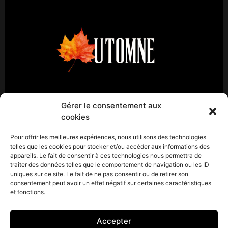
Gérer le consentement aux
cookies
« Automne » est un projet artistique un peu fou mené
par Jean-Baptiste Calluaud, directeur et fondateur du
Pour offrir les meilleures expériences, nous utilisons des technologies
studio Hesat. Après avoir écrit la nouvelle « Automne »
telles que les cookies pour stocker et/ou accéder aux informations des
appareils. Le fait de consentir à ces technologies nous permettra de
(distribuée par Bookelis/Hachette Distribution), il donne
traiter des données telles que le comportement de navigation ou les ID
vie à son univers onirique sous forme de série à
uniques sur ce site. Le fait de ne pas consentir ou de retirer son
épisodes mais pas que…Automne est une fiction
consentement peut avoir un effet négatif sur certaines caractéristiques
et fonctions.
fantastique musicale. En effet, à la manière d’ […]
Accepter
CONTACT : 06 61 32 64 22