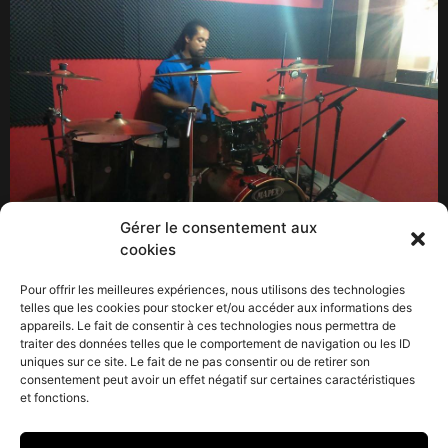
Gérer le consentement aux
cookies
Le mois de septembre est complet chez Hesat
Recordings, de nombreux artistes sont en cours de
Pour offrir les meilleures expériences, nous utilisons des technologies
production : Yulia Brown (chanteuse lyrique),
telles que les cookies pour stocker et/ou accéder aux informations des
appareils. Le fait de consentir à ces technologies nous permettra de
Womenizer (rock, enregistrement d’ un premier EP),
traiter des données telles que le comportement de navigation ou les ID
Drink Me (folk), Dance To The End (mixage), Farewell,
uniques sur ce site. Le fait de ne pas consentir ou de retirer son
Lea Cherone, Tony JNS, Puppies… Erick Manana, Fydds
consentement peut avoir un effet négatif sur certaines caractéristiques
et fonctions.
et 2Baz sont entre autre programmés pour le mois […]