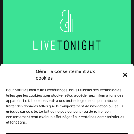
Gérer le consentement aux
cookies
Ce-mois ci trois nouveaux articles sont disponibles au
sujet du studio! Deux interviews sur LiveTonight et le
Pour offrir les meilleures expériences, nous utilisons des technologies
blog du fameux studio Davout ainsi qu’un article très
telles que les cookies pour stocker et/ou accéder aux informations des
appareils. Le fait de consentir à ces technologies nous permettra de
complet par Pierre Pinston sur le mag’ Travelzik, un
traiter des données telles que le comportement de navigation ou les ID
énorme merci à lui pour ce bel article. LiveTonight est
uniques sur ce site. Le fait de ne pas consentir ou de retirer son
une plateforme de réservation de groupes de musique
consentement peut avoir un effet négatif sur certaines caractéristiques
et fonctions.
et de […]