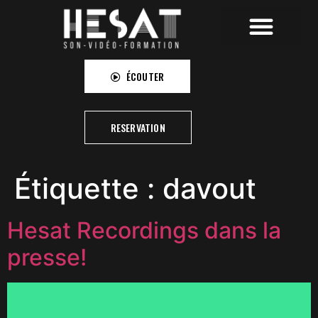
HESAT RECORDINGS
HESAT CAMPUS
HESAT PICTURES
ÉCOUTER
RESERVATION
Étiquette :
davout
Hesat Recordings dans la
presse!