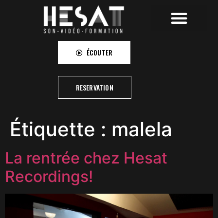
HESAT RECORDINGS
HESAT CAMPUS
HESAT PICTURES
ÉCOUTER
RESERVATION
Étiquette :
malela
La rentrée chez Hesat
Recordings!