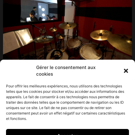
Gérer le consentement aux
cookies
Beaucoup de projets en cette rentrée 2013! Le studio
vient de finaliser les singles des groupes « Puppies »,
Pour offrir les meilleures expériences, nous utilisons des technologies
« Red Bee light » (single « Mr Freeze ») et « April »
telles que les cookies pour stocker et/ou accéder aux informations des
appareils. Le fait de consentir à ces technologies nous permettra de
(single « Primitive Strike ») du chanteur « Styme » et
traiter des données telles que le comportement de navigation ou les ID
du rapeur « Alchimiste ». Il est temps maintenant de
uniques sur ce site. Le fait de ne pas consentir ou de retirer son
finaliser la production du 4ième d’ April
consentement peut avoir un effet négatif sur certaines caractéristiques
et fonctions.
(www.aprilmusic.fr) avant la fin du mois! Pas mal de […]