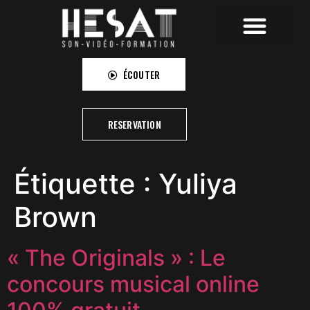
HESAT RECORDINGS
HESAT CAMPUS
HESAT PICTURES
ÉCOUTER
RESERVATION
Étiquette :
Yuliya
Brown
« The Originals » : Le
concours musical online