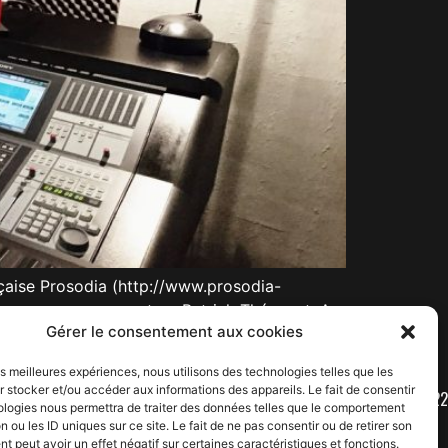
çaise Prosodia (http://www.prosodia-
ques par son concepteur Patrick Thévenot. Au
Gérer le consentement aux cookies
les meilleures expériences, nous utilisons des technologies telles que les
 stocker et/ou accéder aux informations des appareils. Le fait de consentir
CONTACT : 06 61 32 64 22
ologies nous permettra de traiter des données telles que le comportement
n ou les ID uniques sur ce site. Le fait de ne pas consentir ou de retirer son
 peut avoir un effet négatif sur certaines caractéristiques et fonctions.